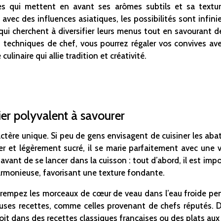
es qui mettent en avant ses arômes subtils et sa textur
avec des influences asiatiques, les possibilités sont infinies
x qui cherchent à diversifier leurs menus tout en savouran
s techniques de chef, vous pourrez régaler vos convives av
linaire qui allie tradition et créativité.
ier polyvalent à savourer
ctère unique. Si peu de gens envisagent de cuisiner les abat
nder et légèrement sucré, il se marie parfaitement avec un
avant de se lancer dans la cuisson : tout d’abord, il est im
rmonieuse, favorisant une texture fondante.
, trempez les morceaux de cœur de veau dans l’eau froide p
es recettes, comme celles provenant de chefs réputés. D
oit dans des recettes classiques françaises ou des plats aux