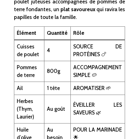
poulet juteuses accompagnées de pommes de
terre fondantes, un
plat savoureux
qui ravira les
papilles de toute la famille.
Élément
Quantité
Rôle
Cuisses
SOURCE DE
4
de poulet
PROTÉINES 🍗
Pommes
ACCOMPAGNEMENT
800g
de terre
SIMPLE 🥔
Ail
1 tête
AROMATISER 🌱
Herbes
ÉVEILLER LES
(Thym,
Au goût
SAVEURS 🌿
Laurier)
Huile
Au
POUR LA MARINADE
d’olive
besoin
🌟