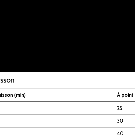
isson
isson (min)
À point
25
30
40