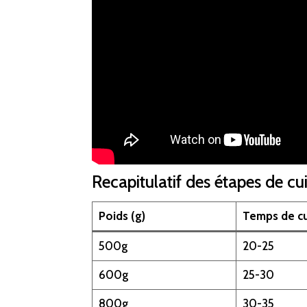
Recapitulatif des étapes de cu
Poids (g)
Temps de cu
500g
20-25
600g
25-30
800g
30-35