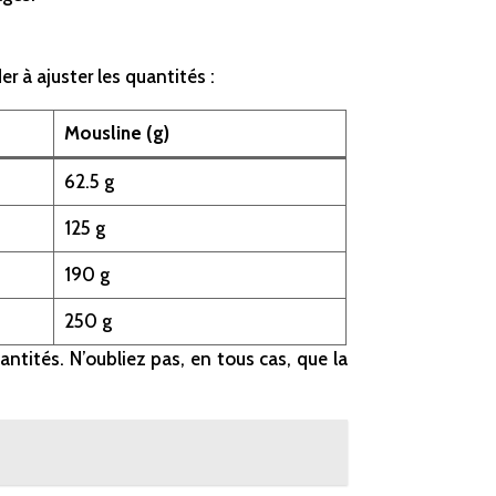
r à ajuster les quantités :
Mousline (g)
62.5 g
125 g
190 g
250 g
ntités. N’oubliez pas, en tous cas, que la