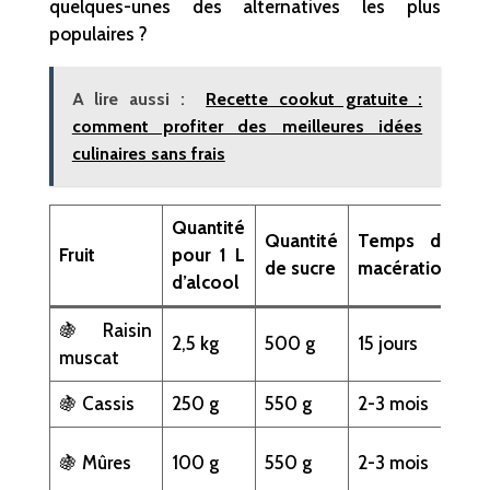
quelques-unes des alternatives les plus
populaires ?
A lire aussi :
Recette cookut gratuite :
comment profiter des meilleures idées
culinaires sans frais
Quantité
Quantité
Temps de
Ca
Fruit
pour 1 L
de sucre
macération
gu
d’alcool
🍇 Raisin
D
2,5 kg
500 g
15 jours
muscat
p
🍇 Cassis
250 g
550 g
2-3 mois
In
Ri
🍇 Mûres
100 g
550 g
2-3 mois
a