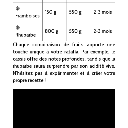
🍇
150 g
550 g
2-3 mois
Dé
Framboises
🍇
Ac
800 g
550 g
2-3 mois
Rhubarbe
ra
Chaque combinaison de fruits apporte une
touche unique à votre
ratafia
. Par exemple, le
cassis offre des notes profondes, tandis que la
rhubarbe saura surprendre par son acidité vive.
N’hésitez pas à expérimenter et à créer votre
propre recette !