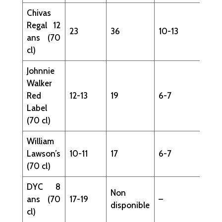
Chivas
Regal 12
23
36
10-13
ans (70
cl)
Johnnie
Walker
Red
12-13
19
6-7
Label
(70 cl)
William
Lawson’s
10-11
17
6-7
(70 cl)
DYC 8
Non
ans (70
17-19
–
disponible
cl)