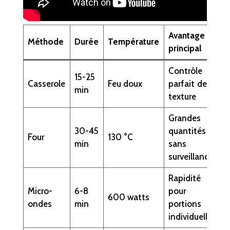
Avantage
Méthode
Durée
Température
principal
Contrôle
15-25
Casserole
Feu doux
parfait de la
min
texture
Grandes
30-45
quantités
Four
130 °C
min
sans
surveillance
Rapidité
Micro-
6-8
pour
600 watts
ondes
min
portions
individuelles